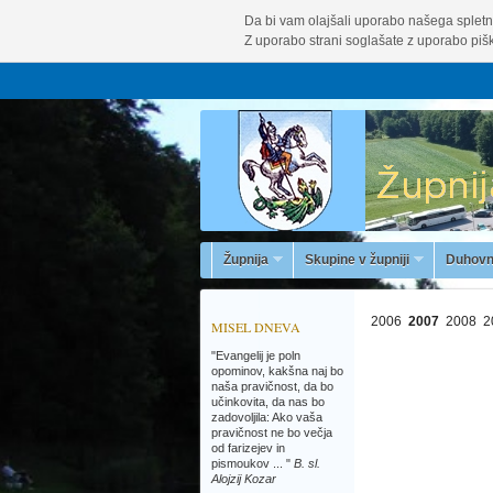
Da bi vam olajšali uporabo našega spletn
Z uporabo strani soglašate z uporabo pišk
Župnija
Skupine v župniji
Duhovn
2006
2007
2008
2
MISEL DNEVA
"Evangelij je poln
opominov, kakšna naj bo
naša pravičnost, da bo
učinkovita, da nas bo
zadovoljila: Ako vaša
pravičnost ne bo večja
od farizejev in
pismoukov ... "
B. sl.
Alojzij Kozar