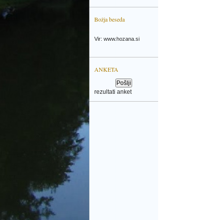
Božja beseda
Vir: www.hozana.si
ANKETA
rezultati anket