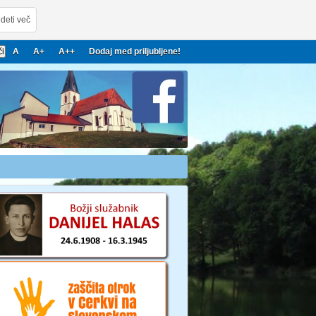
deti več
A
A+
A++
Dodaj med priljubljene!
22
2023
2024
2025
2026