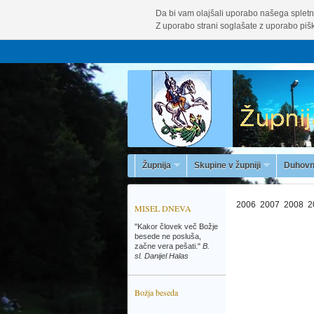
Da bi vam olajšali uporabo našega spletn
Z uporabo strani soglašate z uporabo pišk
Župnija
Skupine v župniji
Duhovn
2006
2007
2008
2
MISEL DNEVA
"Kakor človek več Božje
besede ne posluša,
začne vera pešati."
B.
sl. Danijel Halas
Božja beseda