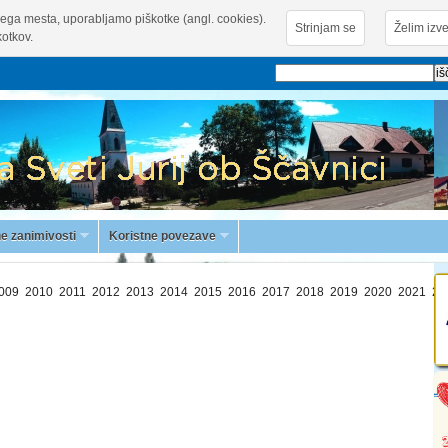
ega mesta, uporabljamo piškotke (angl. cookies).
Strinjam se
Želim izve
otkov.
e zanimivosti
Koristne povezave
009
2010
2011
2012
2013
2014
2015
2016
2017
2018
2019
2020
2021
20