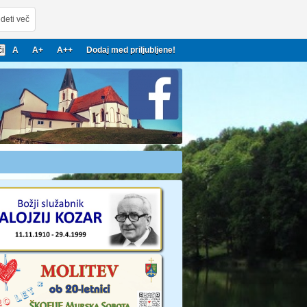
deti več
A
A+
A++
Dodaj med priljubljene!
22
2023
2024
2025
2026