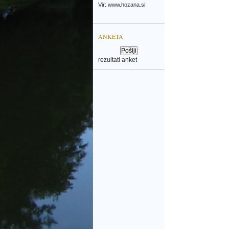
Vir: www.hozana.si
ANKETA
rezultati anket