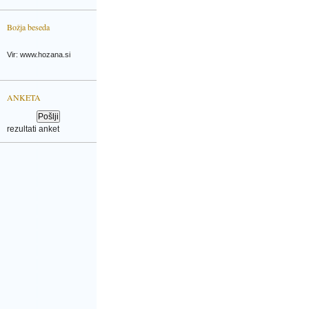
Božja beseda
Vir: www.hozana.si
ANKETA
rezultati anket