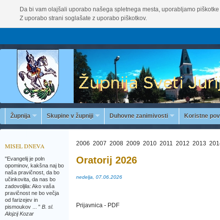
Da bi vam olajšali uporabo našega spletnega mesta, uporabljamo piškotke 
Z uporabo strani soglašate z uporabo piškotkov.
Župnija
Skupine v župniji
Duhovne zanimivosti
Koristne po
2006
2007
2008
2009
2010
2011
2012
2013
201
MISEL DNEVA
Oratorij 2026
"Evangelij je poln
opominov, kakšna naj bo
naša pravičnost, da bo
nedelja, 07.06.2026
učinkovita, da nas bo
zadovoljila: Ako vaša
pravičnost ne bo večja
od farizejev in
Prijavnica - PDF
pismoukov ... "
B. sl.
Alojzij Kozar