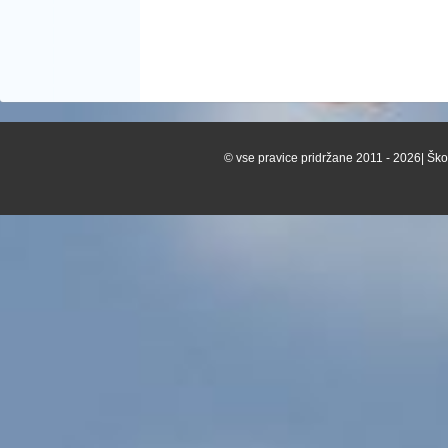
© vse pravice pridržane 2011 - 2026| Škof