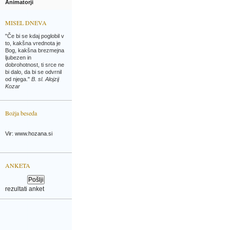
Animatorji
MISEL DNEVA
"Če bi se kdaj poglobil v
to, kakšna vrednota je
Bog, kakšna brezmejna
ljubezen in
dobrohotnost, ti srce ne
bi dalo, da bi se odvrnil
od njega."
B. sl. Alojzij
Kozar
Božja beseda
Vir: www.hozana.si
ANKETA
rezultati anket