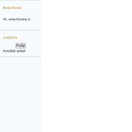
Božja beseda
Vir: www.hozana.si
ANKETA
rezultati anket