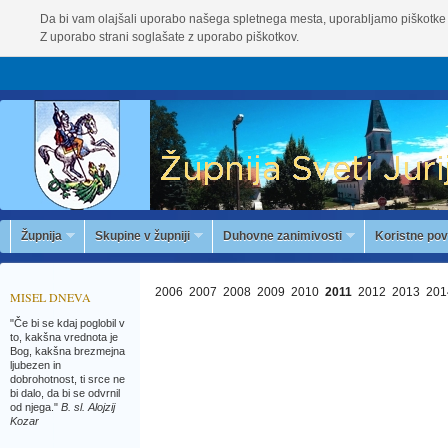
Da bi vam olajšali uporabo našega spletnega mesta, uporabljamo piškotke 
Z uporabo strani soglašate z uporabo piškotkov.
Župnija
Skupine v župniji
Duhovne zanimivosti
Koristne po
2006
2007
2008
2009
2010
2011
2012
2013
201
MISEL DNEVA
"Če bi se kdaj poglobil v
to, kakšna vrednota je
Bog, kakšna brezmejna
ljubezen in
dobrohotnost, ti srce ne
bi dalo, da bi se odvrnil
od njega."
B. sl. Alojzij
Kozar