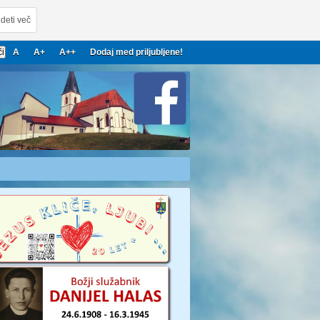
deti več
A
A+
A++
Dodaj med priljubljene!
22
2023
2024
2025
2026