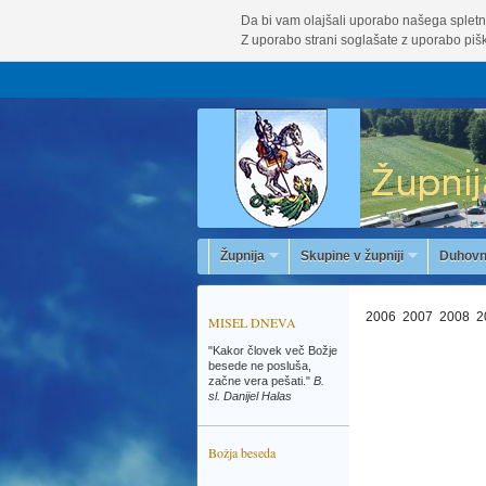
Da bi vam olajšali uporabo našega spletn
Z uporabo strani soglašate z uporabo pišk
Župnija
Skupine v župniji
Duhovn
2006
2007
2008
2
MISEL DNEVA
"Kakor človek več Božje
besede ne posluša,
začne vera pešati."
B.
sl. Danijel Halas
Božja beseda