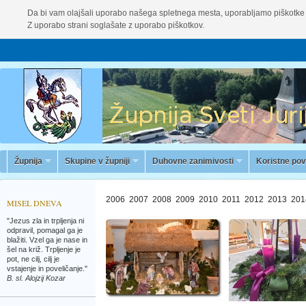
Da bi vam olajšali uporabo našega spletnega mesta, uporabljamo piškotke 
Z uporabo strani soglašate z uporabo piškotkov.
Župnija
Skupine v župniji
Duhovne zanimivosti
Koristne po
2006
2007
2008
2009
2010
2011
2012
2013
201
MISEL DNEVA
"Jezus zla in trpljenja ni
odpravil, pomagal ga je
blažiti. Vzel ga je nase in
šel na križ. Trpljenje je
pot, ne cilj, cilj je
vstajenje in poveličanje."
B. sl. Alojzij Kozar