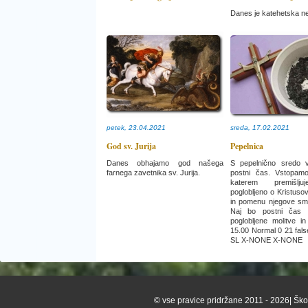
Danes je katehetska ne
petek, 23.04.2021
sreda, 17.02.2021
God sv. Jurija
Pepelnica
Danes obhajamo god našega
S pepelnično sredo 
farnega zavetnika sv. Jurija.
postni čas. Vstopam
katerem premišlju
poglobljeno o Kristusov
in pomenu njegove smr
Naj bo postni čas 
poglobljene molitve in
15.00 Normal 0 21 false
SL X-NONE X-NONE
© vse pravice pridržane 2011 - 2026| Škof