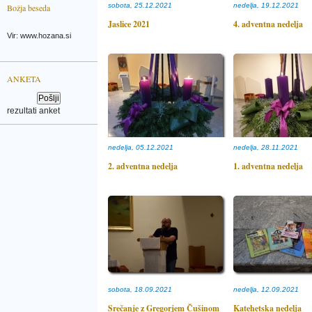
sobota, 25.12.2021
nedelja, 19.12.2021
Božja beseda
Jaslice 2021
4. adventna nedelja
Vir: www.hozana.si
ANKETA
rezultati anket
nedelja, 05.12.2021
nedelja, 28.11.2021
2. adventna nedelja
1. adventna nedelja
sobota, 18.09.2021
nedelja, 12.09.2021
Srečanje z Gregorjem Čušinom
Katehetska nedelja