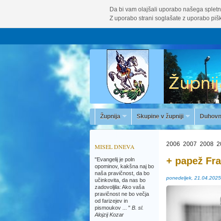
Da bi vam olajšali uporabo našega spletn
Z uporabo strani soglašate z uporabo pišk
Župnija
Skupine v župniji
Duhovn
2006
2007
2008
2
MISEL DNEVA
+ papež Fr
"Evangelij je poln
opominov, kakšna naj bo
naša pravičnost, da bo
ponedeljek, 21.04.2025
učinkovita, da nas bo
zadovoljila: Ako vaša
pravičnost ne bo večja
od farizejev in
pismoukov ... "
B. sl.
Alojzij Kozar