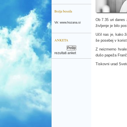
Božja beseda
Ob 7.35 uri danes z
Vir: www.hozana.si
življenje je bilo p
Učil nas je, kako ž
ANKETA
še posebej v korist 
Z neizmerno hvale
rezultati anket
dušo papeža Franči
Tiskovni urad Sve