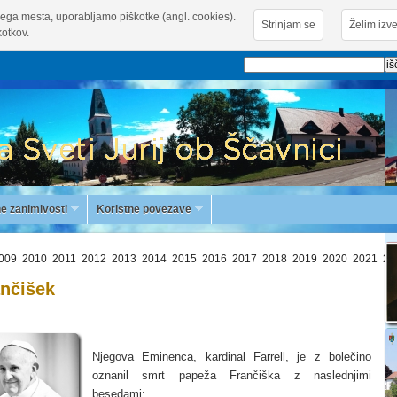
ega mesta, uporabljamo piškotke (angl. cookies).
Strinjam se
Želim izve
otkov.
e zanimivosti
Koristne povezave
009
2010
2011
2012
2013
2014
2015
2016
2017
2018
2019
2020
2021
20
ančišek
Njegova Eminenca, kardinal Farrell, je z bolečino
oznanil smrt papeža Frančiška z naslednjimi
besedami: