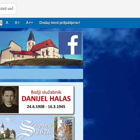
deti več
A
A+
A++
Dodaj med priljubljene!
22
2023
2024
2025
2026