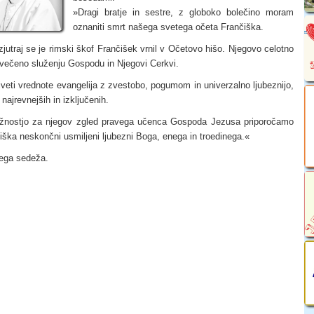
»Dragi bratje in sestre, z globoko bolečino moram
oznaniti smrt našega svetega očeta Frančiška.
jutraj se je rimski škof Frančišek vrnil v Očetovo hišo. Njegovo celotno
osvečeno služenju Gospodu in Njegovi Cerkvi.
iveti vrednote evangelija z zvestobo, pogumom in univerzalno ljubeznijo,
najrevnejših in izključenih.
žnostjo za njegov zgled pravega učenca Gospoda Jezusa priporočamo
ška neskončni usmiljeni ljubezni Boga, enega in troedinega.«
tega sedeža.