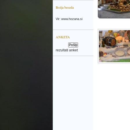
Božja beseda
Vir: www.hozana.si
ANKETA
rezultati anket