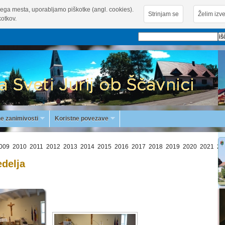
ega mesta, uporabljamo piškotke (angl. cookies).
Strinjam se
Želim izve
otkov.
e zanimivosti
Koristne povezave
009
2010
2011
2012
2013
2014
2015
2016
2017
2018
2019
2020
2021
20
delja