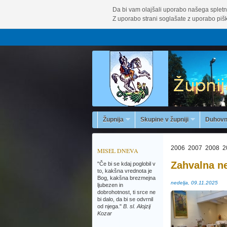
Da bi vam olajšali uporabo našega spletn
Z uporabo strani soglašate z uporabo pišk
Župnija
Skupine v župniji
Duhovn
2006
2007
2008
2
MISEL DNEVA
Zahvalna ne
"Če bi se kdaj poglobil v
to, kakšna vrednota je
Bog, kakšna brezmejna
nedelja, 09.11.2025
ljubezen in
dobrohotnost, ti srce ne
bi dalo, da bi se odvrnil
od njega."
B. sl. Alojzij
Kozar