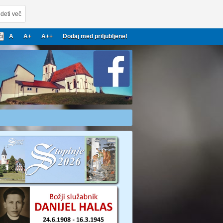
deti več
A
A+
A++
Dodaj med priljubljene!
22
2023
2024
2025
2026